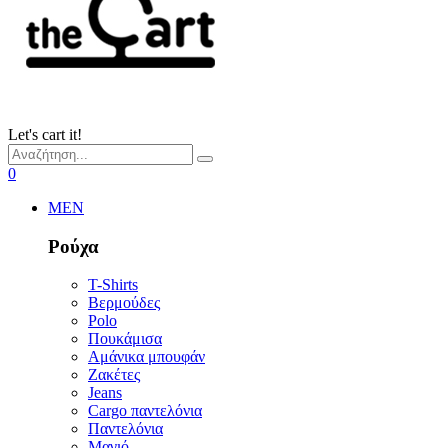
Let's cart it!
0
MEN
Ρούχα
T-Shirts
Βερμούδες
Polo
Πουκάμισα
Αμάνικα μπουφάν
Ζακέτες
Jeans
Cargo παντελόνια
Παντελόνια
Μαγιό