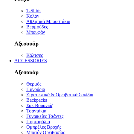
T-Shirts
Κολάν
Αθλητικά Μπουστάκια
Βερμούδες
Μπουφάν
Αξεσουάρ
Κάλτσες
ACCESSORIES
Αξεσουάρ
Θερμός
Παγούρια
Στρατιωτικά & Ορειβατικά Σακίδια
Backpacks
Σακ Βουαγιάζ
Τσαντάκια
Γυναικείες Τσάντες
Πορτοφόλια
Ομπρέλες Βροχής
Μπατόν Ορειβασίας