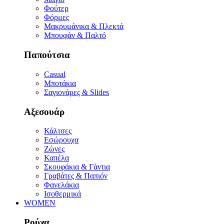
Φούτερ
Φόρμες
Μακρυμάνικα & Πλεκτά
Μπουφάν & Παλτό
Παπούτσια
Casual
Μποτάκια
Σαγιονάρες & Slides
Αξεσουάρ
Κάλτσες
Εσώρουχα
Ζώνες
Καπέλα
Σκουφάκια & Γάντια
Γραβάτες & Παπιόν
Φανελάκια
Ισοθερμικά
WOMEN
Ρούχα