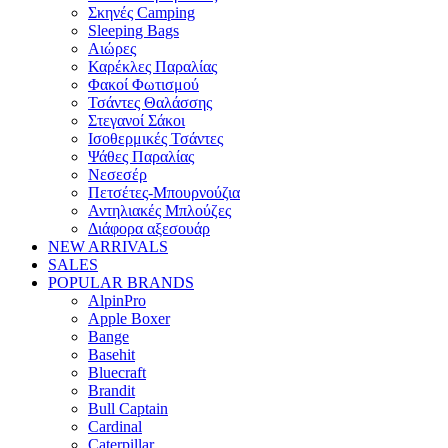
Σκηνές Camping
Sleeping Bags
Αιώρες
Καρέκλες Παραλίας
Φακοί Φωτισμού
Τσάντες Θαλάσσης
Στεγανοί Σάκοι
Ισοθερμικές Τσάντες
Ψάθες Παραλίας
Νεσεσέρ
Πετσέτες-Μπουρνούζια
Αντηλιακές Μπλούζες
Διάφορα αξεσουάρ
NEW ARRIVALS
SALES
POPULAR BRANDS
AlpinPro
Apple Boxer
Bange
Basehit
Bluecraft
Brandit
Bull Captain
Cardinal
Caterpillar