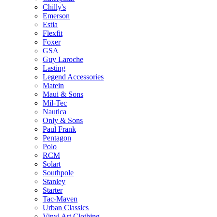
Chilly's
Emerson
Estia
Flexfit
Foxer
GSA
Guy Laroche
Lasting
Legend Accessories
Matein
Maui & Sons
Mil-Tec
Nautica
Only & Sons
Paul Frank
Pentagon
Polo
RCM
Solart
Southpole
Stanley
Starter
Tac-Maven
Urban Classics
Vinyl Art Clothing