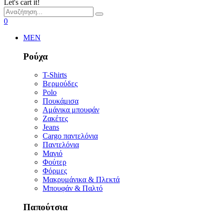
Let's cart it!
0
MEN
Ρούχα
T-Shirts
Βερμούδες
Polo
Πουκάμισα
Αμάνικα μπουφάν
Ζακέτες
Jeans
Cargo παντελόνια
Παντελόνια
Μαγιό
Φούτερ
Φόρμες
Μακρυμάνικα & Πλεκτά
Μπουφάν & Παλτό
Παπούτσια