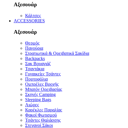
Αξεσουάρ
Κάλτσες
ACCESSORIES
Αξεσουάρ
Θερμός
Παγούρια
Στρατιωτικά & Ορειβατικά Σακίδια
Backpacks
Σακ Βουαγιάζ
Τσαντάκια
Γυναικείες Τσάντες
Πορτοφόλια
Ομπρέλες Βροχής
Μπατόν Ορειβασίας
Σκηνές Camping
Sleeping Bags
Αιώρες
Καρέκλες Παραλίας
Φακοί Φωτισμού
Τσάντες Θαλάσσης
Στεγανοί Σάκοι