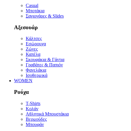
Casual
Μποτάκια
Σαγιονάρες & Slides
Αξεσουάρ
Κάλτσες
Εσώρουχα
Ζώνες
Καπέλα
Σκουφάκια & Γάντια
Γραβάτες & Παπιόν
Φανελάκια
Ισοθερμικά
WOMEN
Ρούχα
T-Shirts
Κολάν
Αθλητικά Μπουστάκια
Βερμούδες
Μπουφάν