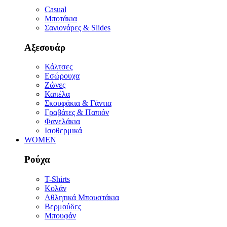
Casual
Μποτάκια
Σαγιονάρες & Slides
Αξεσουάρ
Κάλτσες
Εσώρουχα
Ζώνες
Καπέλα
Σκουφάκια & Γάντια
Γραβάτες & Παπιόν
Φανελάκια
Ισοθερμικά
WOMEN
Ρούχα
T-Shirts
Κολάν
Αθλητικά Μπουστάκια
Βερμούδες
Μπουφάν