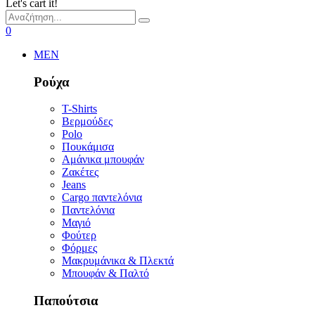
Let's cart it!
0
MEN
Ρούχα
T-Shirts
Βερμούδες
Polo
Πουκάμισα
Αμάνικα μπουφάν
Ζακέτες
Jeans
Cargo παντελόνια
Παντελόνια
Μαγιό
Φούτερ
Φόρμες
Μακρυμάνικα & Πλεκτά
Μπουφάν & Παλτό
Παπούτσια