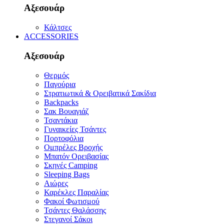
Αξεσουάρ
Κάλτσες
ACCESSORIES
Αξεσουάρ
Θερμός
Παγούρια
Στρατιωτικά & Ορειβατικά Σακίδια
Backpacks
Σακ Βουαγιάζ
Τσαντάκια
Γυναικείες Τσάντες
Πορτοφόλια
Ομπρέλες Βροχής
Μπατόν Ορειβασίας
Σκηνές Camping
Sleeping Bags
Αιώρες
Καρέκλες Παραλίας
Φακοί Φωτισμού
Τσάντες Θαλάσσης
Στεγανοί Σάκοι