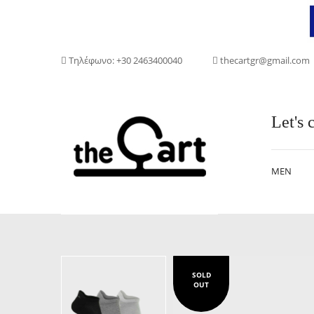
Τηλέφωνο: +30 2463400040
thecartgr@gmail.com
Let's c
MEN
SOLD
OUT