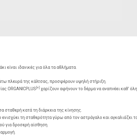
κι είναι ιδανικές για όλα τα αθλήματα.
άτω πλευρά της κάλτσας, προσφέρουν υψηλή στήριξη.
[+]
ογίας ORGANICPLUS
χαρίζουν αφήνουν το δέρμα να αναπνέει καθ’ όλη
σα σταθερή κατά τη διάρκεια της κίνησης.
ου ενισχύει τη σταθερότητα γύρω από τον αστράγαλο και αγκαλιάζει
ού για δροσερή αίσθηση.
φαρμογή.