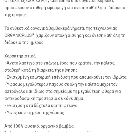
Οι κάλτσες GSA X3 Fully Cushioned από οργανικό βαμβάκι,
προσφέρουν σταθερή εφαρμογή και άνεση καθ’ όλη τη διάρκεια
της ημέρας.
Τα ανθεκτικά οργανικά βαμβακερά νήματα, της τεχνολογίας
[+]
ORGANICPLUS
χαρίζουν απαλή αίσθηση και άνεση καθ’ όλη τη
διάρκεια της ημέρας.
Χαρακτηριστικά:
• Άνετο λάστιχο στο επάνω μέρος που κρατάει την κάλτσα
σταθερή κατά τη διάρκεια της κίνησης.
• Ενισχυμένη εσωτερική επένδυση που απομακρύνει τον ιδρώτα.
• Ύφασμα μεγαλύτερου πάχους σε όλη την κάλτσα μέχρι τον
αστράγαλο και ιδίως στα σημεία με τη μεγαλύτερη φθορά για
αντικραδασμική προστασία σε κάθε βήμα.
• Ενίσχυση στα δάχτυλα και τη φτέρνα.
• Ύψος έως τη μέση της γάμπας.
Από 100% φυσικό, οργανικό βαμβάκι.