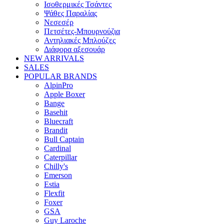
Ισοθερμικές Τσάντες
Ψάθες Παραλίας
Νεσεσέρ
Πετσέτες-Μπουρνούζια
Αντηλιακές Μπλούζες
Διάφορα αξεσουάρ
NEW ARRIVALS
SALES
POPULAR BRANDS
AlpinPro
Apple Boxer
Bange
Basehit
Bluecraft
Brandit
Bull Captain
Cardinal
Caterpillar
Chilly's
Emerson
Estia
Flexfit
Foxer
GSA
Guy Laroche