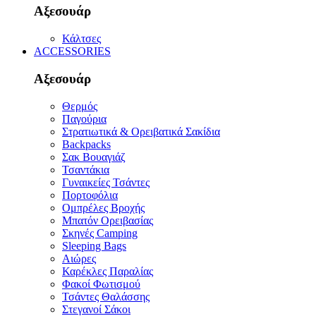
Αξεσουάρ
Κάλτσες
ACCESSORIES
Αξεσουάρ
Θερμός
Παγούρια
Στρατιωτικά & Ορειβατικά Σακίδια
Backpacks
Σακ Βουαγιάζ
Τσαντάκια
Γυναικείες Τσάντες
Πορτοφόλια
Ομπρέλες Βροχής
Μπατόν Ορειβασίας
Σκηνές Camping
Sleeping Bags
Αιώρες
Καρέκλες Παραλίας
Φακοί Φωτισμού
Τσάντες Θαλάσσης
Στεγανοί Σάκοι