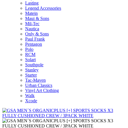
Lasting
Legend Accessories
Matein
Maui & Sons
Mil-Tec
Nautica
Only & Sons
Paul Frank
Pentagon
Polo
RCM
Solart
Southpole
Stanley
Starter
Tac-Maven
Urban Classics
Vinyl Art Clothing
Walk
Xcode