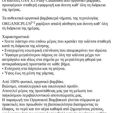
Οι κάλτσες GSA X3 Fully Cushioned από οργανικό βαμβάκι,
προσφέρουν σταθερή εφαρμογή και άνεση καθ’ όλη τη διάρκεια
της ημέρας.
Τα ανθεκτικά οργανικά βαμβακερά νήματα, της τεχνολογίας
[+]
ORGANICPLUS
χαρίζουν απαλή αίσθηση και άνεση καθ’ όλη
τη διάρκεια της ημέρας.
Χαρακτηριστικά:
• Άνετο λάστιχο στο επάνω μέρος που κρατάει την κάλτσα σταθερή
κατά τη διάρκεια της κίνησης.
• Ενισχυμένη εσωτερική επένδυση που απομακρύνει τον ιδρώτα.
• Ύφασμα μεγαλύτερου πάχους σε όλη την κάλτσα μέχρι τον
αστράγαλο και ιδίως στα σημεία με τη μεγαλύτερη φθορά για
αντικραδασμική προστασία σε κάθε βήμα.
• Ενίσχυση στα δάχτυλα και τη φτέρνα.
• Ύψος έως τη μέση της γάμπας.
Από 100% φυσικό, οργανικό βαμβάκι.
Βιώσιμο, υποαλλεργικό και οικολογικό προϊόν.
Αποτελεί μέρος της προσπάθειας μας για τη μείωση του
παγκόσμιου περιβαλλοντικού αποτυπώματός μας.
Η παραγωγή του Οργανικού Βαμβακιού γίνεται σύμφωνα με
πρακτικές που προωθούν τη βιοποικιλότητα διατηρώντας το
έδαφος, το νερό και τον αέρα καθαρά από ζημιογόνους ρύπους,