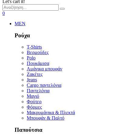
Let's cart it!
0
MEN
Ρούχα
T-Shirts
Βερμούδες
Polo
Πουκάμισα
Αμάνικα μπουφάν
Ζακέτες
Jeans
Cargo παντελόνια
Παντελόνια
Μαγιό
Φούτερ
Φόρμες
Μακρυμάνικα & Πλεκτά
Μπουφάν & Παλτό
Παπούτσια