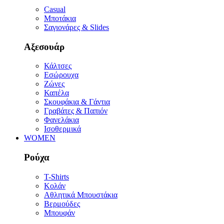
Casual
Μποτάκια
Σαγιονάρες & Slides
Αξεσουάρ
Κάλτσες
Εσώρουχα
Ζώνες
Καπέλα
Σκουφάκια & Γάντια
Γραβάτες & Παπιόν
Φανελάκια
Ισοθερμικά
WOMEN
Ρούχα
T-Shirts
Κολάν
Αθλητικά Μπουστάκια
Βερμούδες
Μπουφάν